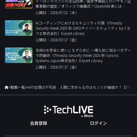
イーロンマスクとの泥沼抗争／国家予算超えのバケモノ企
業激動の歴史／オフィスで結婚式？OpenAI社長とは
【ITmedia ニュース解説 】#50
公開日：2026/07/22（水）
AIコーディングにおけるセキュリティの罠（ITmedia
Security Week 2025 秋 GMOサイバーセキュリティ byイエ
ラエ株式会社）Expert Library
公開日：2026/07/17（金）
生成AIを安全に使いこなすために 〜導入前に知るべきデー
タ防衛術（ITmedia Security Week 2025 秋 Varonis
Systems Japan株式会社）Expert Library
公開日：2026/07/17（金）
動画一覧
AIの台頭は不可逆 人間に求めらるのはセンスか倫理か？【ITmedia
会員登録
ログイン