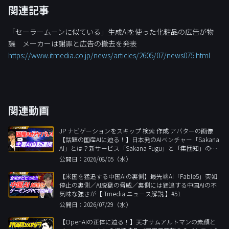
関連記事
「セーラームーンに似ている」生成AIを使った化粧品の広告が物
議 メーカーは謝罪と広告の撤去を発表
https://www.itmedia.co.jp/news/articles/2605/07/news075.html
関連動画
JP ナビゲーションをスキップ 検索 作成 アバターの画像
【話題の国産AIに迫る！】日本発のAIベンチャー「Sakana
AI」とは？新サービス「Sakana Fugu」と「集団知」の哲
学【ITmedia ニュース解説 】#52
公開日：2026/08/05（水）
【米国を猛追する中国AIの裏側】最先端AI「Fable5」突如
停止の裏側／AI脱獄の脅威／裏側には猛追する中国AIの不
気味な強さが【ITmedia ニュース解説 】#51
公開日：2026/07/29（水）
【OpenAIの正体に迫る！】天才サムアルトマンの素顔と