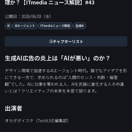
理か？【ITmedia ニュース解説】#43
公開日：2026/06/03（水）
AI
AIエージェント
ITmediaニュース解説
生成AI
チャプターリスト
生成AI広告の炎上は「AIが悪い」のか？
デザイン現場で加速するAIエージェント時代。誰でもアイデアを形
にできる一方で、求められるのは“人間のセンス・判断・倫理
観”でした。AIに仕事を奪われる人、AIを武器に進化する人――その違
いとは？クリエイティブの未来を本音で語ります。
出演者
オカダダイスケ（TechLIVE編集部）