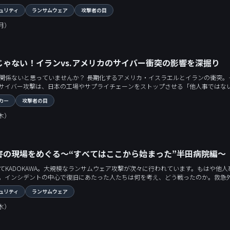
ウェアの恐るべき仕組みを徹底解剖。 ウイルスの挙動を実際に動かしながら、感染時
ュリティ
ランサムウェア
攻撃者の目
（月）
じゃない！イランvs.アメリカのサイバー衝突の影響を深掘り
関係ないと思っていませんか？ 長期化するアメリカ・イスラエルとイランの衝突
撃は、日本の工場やサプライチェーンをストップさせる「他人事ではない脅威」です。 今回は、元防衛省で現在はNTTのチー
実穂子氏をゲストに迎え、謎に包まれたイランのサイバー能力の実態を徹底解剖。 インフラ破壊技術、最凶ハッカー集団「ハンダ
カー
攻撃者の目
携まで、データには映らない「隠された実力」を暴きます。 いま全ビジネスパーソ
（木）
害の現場をめぐる～“すべてはここから始まった”半田病院編～
てKADOKAWA。大規模なランサムウェア攻撃が次々に行われています。もはや他人
。インシデントの中心で復旧にあたった人たちは何を考え、どう戦ったのか。救急
026年の私たちにも通じる防御の勘所を学びましょう。
ュリティ
ランサムウェア
（水）