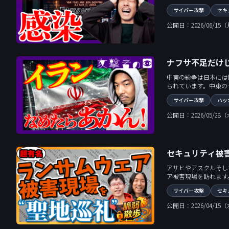
サイバー攻撃
セキ
公開日：2026/06/15
ナフサ不足だけ
中東の紛争は日本には
られています。中東のサイバー攻
ィ・ストラテジストを務める松原
サイバー攻撃
ハッ
てロシアとの危険な連
公開日：2026/05/28
セキュリティ被
アサヒやアスクルそし
ア被害現場を訪れます
生々しい教訓から、2
サイバー攻撃
セキ
公開日：2026/04/15