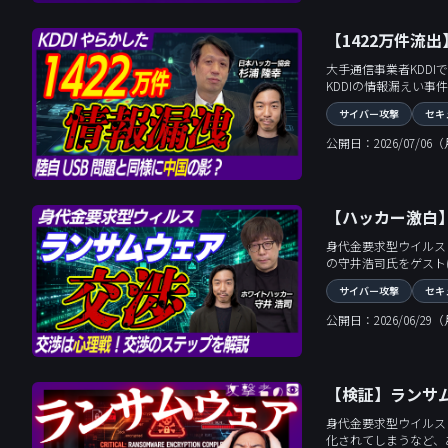
【1422万件流
大手通信事業者KDDIで発生した最
KDDIの情報漏えい事件と、その背景
イ活動の可能性、Ja
サイバー攻撃
セキ
学び、私たちが今取る
公開日：2026/07/06
【ハッカー激白
身代金要求型ウイルス「ランサ
の守井浩司氏をゲストに迎え、ラン
プで進む心理戦の全貌
サイバー攻撃
セキ
公開日：2026/06/29
【検証】ランサ
身代金要求型ウイルス
化されてしまうなど、あらゆるビジネスをスト