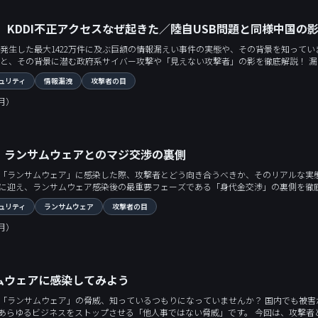
出】KDDI不正アクセスなぜ起きた／陸自USB問題と同様中国
大1422万件に及ぶ巨額の情報漏えい事件の実態や、その背景を知っていますか？ 今回は、日本ハッカー協会 代表理事の杉浦隆幸氏を
に潜む政府系サイバー攻撃や「見えない攻撃者」の影を徹底解説！ 漏えいしたデータがダークウェブに流出していない理由や、攻撃者が狙うスパ
va製メールシステム「Openwave」の脆弱性を突いた不正アクセスの手口、さら
ュリティ
情報漏洩
攻撃者の目
べき防衛策を考えます。
（月）
】ランサムウェアとのマジ交渉の裏側
ムウェア」に感染した際、攻撃者とどう向き合うべきか、そのリアルな実態を知っていますか？ 今回は、攻撃者との交
サムウェア感染後の最重要フェーズである「身代金交渉」の裏側を徹底解説！ 脅迫文（ランサムノート）に隠された攻撃者の意図や
、そして交渉の裏で暗躍するAIの影など、知られざるランサムウェアの恐ろしさを
ュリティ
ランサムウェア
攻撃者の目
（月）
ムウェアに感染してみよう
「ランサムウェア」の脅威、知っているつもりになっていませんか？ 国内でも被
ップさせる「他人事ではない脅威」です。 今回は、攻撃者との交渉も手掛けるホワイトハッカーの守井浩司氏をゲストに迎え、ランサム