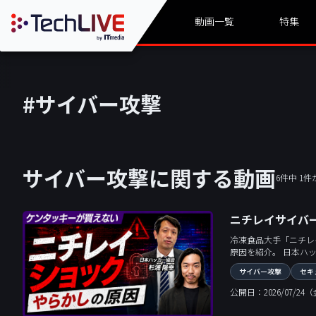
動画一覧
特集
#サイバー攻撃
サイバー攻撃に関する動画
6件中 1
ニチレイサイバ
冷凍食品大手「ニチレ
原因を紹介。 日本ハ
富なDX人材の強み、
サイバー攻撃
セキ
層から私たちが学ぶべ
公開日：2026/07/24