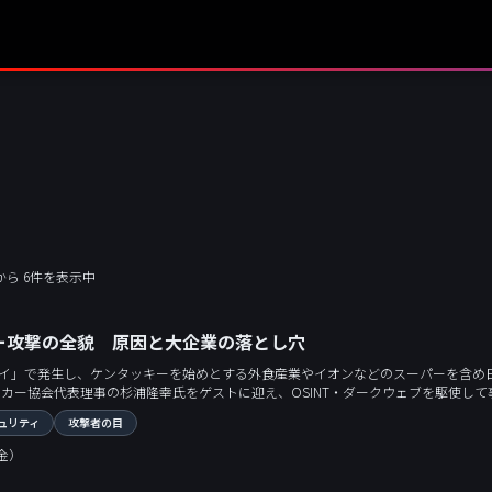
件から 6件を表示中
ー攻撃の全貌 原因と大企業の落とし穴
イ」で発生し、ケンタッキーを始めとする外食産業やイオンなどのスーパーを含め
ッカー協会代表理事の杉浦隆幸氏をゲストに迎え、OSINT・ダークウェブを駆使して
その一方で狙われてしまった古いOSや不要なポート開放の脆弱性、そして多くの企
ュリティ
攻撃者の目
き教訓を考えます。
（金）