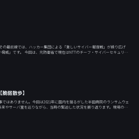
にPCの裏側で何が起きているのか、ハッカーの狙いや最新のサイバー攻撃の手口を暴きます。
。その最前線では、ハッカー集団による「激しいサイバー報復戦」が繰り広げ
フ・サイバーセキュリテ
ラ」の動向、そし
ンが知るべき、サイバー安全保障の真実をお届けします。
【脆弱散歩】
事ではありません。今回は2021年に国内を揺るがした半田病院のランサムウェ
外来やサーバ室を巡りながら、当時の緊迫した状況を振り返ります。現場の