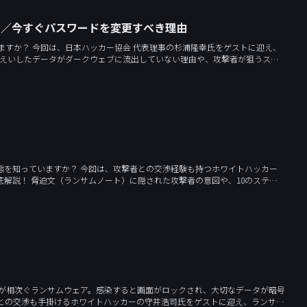
の影／今すぐパスワードを変更すべき理由
ゲストに迎え、
にメールによる本人確認の崩壊という最悪のシナリオなど、サイバー危機の深層を
渉経験も持つホワイトハッカー
、10のステッ
学び、万が一の事態に備えるための防衛策を考えます。
害が相次ぐランサムウェア。感染すると画面がロックされ、大切なデータが暗号